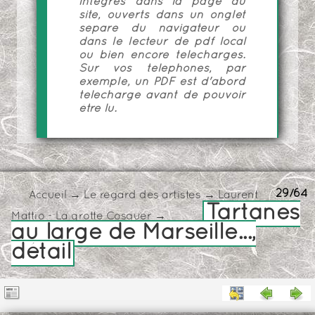
intégrés dans la page du
site, ouverts dans un onglet
séparé du navigateur ou
dans le lecteur de pdf local
ou bien encore téléchargés.
Sur vos téléphones, par
exemple, un PDF est d'abord
téléchargé avant de pouvoir
être lu.
29/64
Accueil
→
Le regard des artistes
→
Laurent
Tartanes
Mattio - La grotte Cosquer
→
au large de Marseille...,
détail