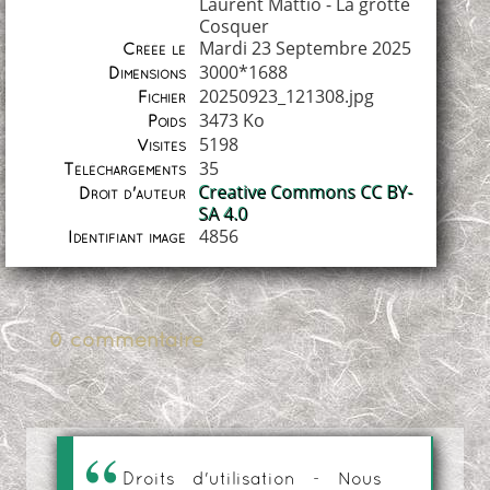
Laurent Mattio - La grotte
Cosquer
Mardi 23 Septembre 2025
Créée le
3000*1688
Dimensions
20250923_121308.jpg
Fichier
3473 Ko
Poids
5198
Visites
35
Téléchargements
Creative Commons CC BY-
Droit d'auteur
SA 4.0
4856
Identifiant image
0 commentaire
Droits d'utilisation - Nous