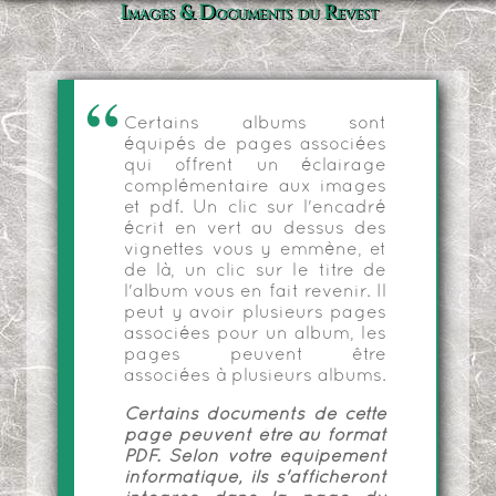
Images & Documents du Revest
Certains albums sont
équipés de pages associées
qui offrent un éclairage
complémentaire aux images
et pdf. Un clic sur l'encadré
écrit en vert au dessus des
vignettes vous y emmène, et
de là, un clic sur le titre de
l'album vous en fait revenir. Il
peut y avoir plusieurs pages
associées pour un album, les
pages peuvent être
associées à plusieurs albums.
Certains documents de cette
page peuvent être au format
PDF. Selon votre équipement
informatique, ils s'afficheront