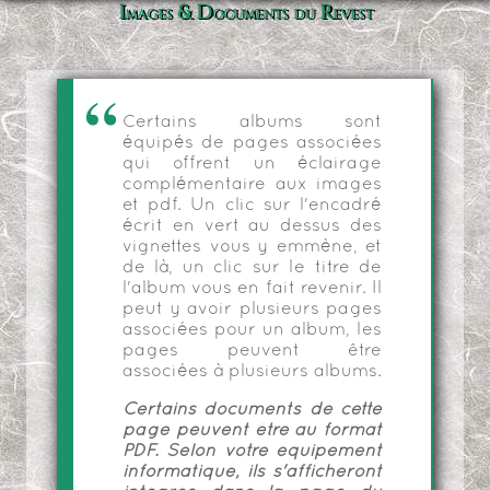
Images & Documents du Revest
Certains albums sont
équipés de pages associées
qui offrent un éclairage
complémentaire aux images
et pdf. Un clic sur l'encadré
écrit en vert au dessus des
vignettes vous y emmène, et
de là, un clic sur le titre de
l'album vous en fait revenir. Il
peut y avoir plusieurs pages
associées pour un album, les
pages peuvent être
associées à plusieurs albums.
Certains documents de cette
page peuvent être au format
PDF. Selon votre équipement
informatique, ils s'afficheront