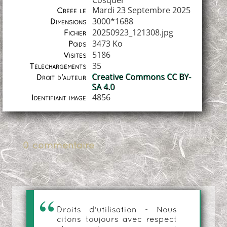
Cosquer
Mardi 23 Septembre 2025
Créée le
3000*1688
Dimensions
20250923_121308.jpg
Fichier
3473 Ko
Poids
5186
Visites
35
Téléchargements
Creative Commons CC BY-
Droit d'auteur
SA 4.0
4856
Identifiant image
0 commentaire
Droits d'utilisation - Nous
citons toujours avec respect