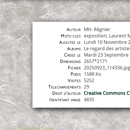
MH. Régnier
Auteur
exposition
,
Laurent M
Mots-clés
Lundi 10 Novembre 
Ajoutée le
Le regard des artiste
Albums
Mardi 23 Septembre
Créée le
2657*2171
Dimensions
20250923_114336.jp
Fichier
1588 Ko
Poids
5252
Visites
29
Téléchargements
Creative Commons CC
Droit d'auteur
4835
Identifiant image
0 commentaire