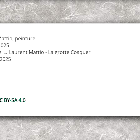
attio
,
peinture
2025
s
→
Laurent Mattio - La grotte Cosquer
 2025
g
 BY-SA 4.0