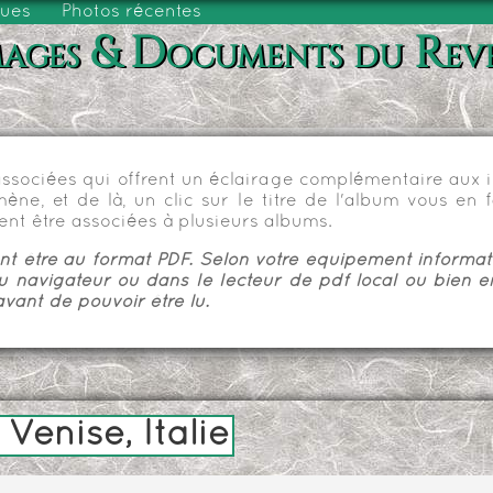
vues
Photos récentes
ages & Documents du Rev
sociées qui offrent un éclairage complémentaire aux im
e, et de là, un clic sur le titre de l'album vous en fa
nt être associées à plusieurs albums.
 être au format PDF. Selon votre équipement informatiq
u navigateur ou dans le lecteur de pdf local ou bien e
vant de pouvoir être lu.
 Venise, Italie