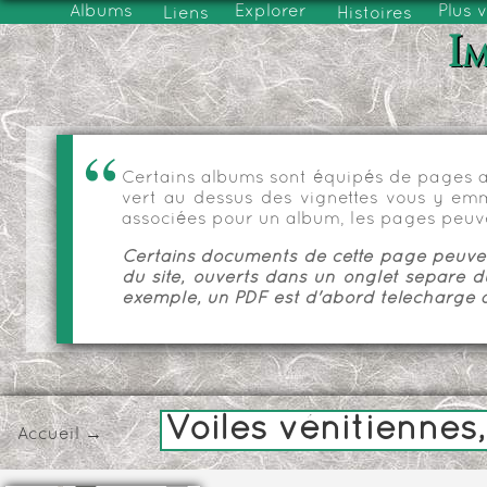
Albums
Explorer
Plus 
Liens
Histoires
Im
Certains albums sont équipés de pages as
vert au dessus des vignettes vous y emmèn
associées pour un album, les pages peuve
Certains documents de cette page peuvent
du site, ouverts dans un onglet séparé d
exemple, un PDF est d'abord téléchargé a
Voiles vénitiennes,
Accueil
→