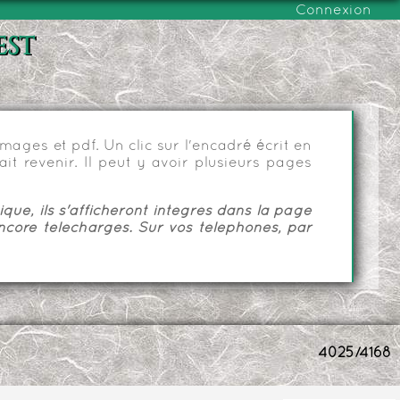
Connexion
est
ages et pdf. Un clic sur l'encadré écrit en
it revenir. Il peut y avoir plusieurs pages
ue, ils s'afficheront intégrés dans la page
ncore téléchargés. Sur vos téléphones, par
4025/4168