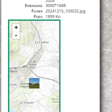
2024
3000*1688
Dimensions
20241215_103032.jpg
Fichier
1899 Ko
Poids
+
-