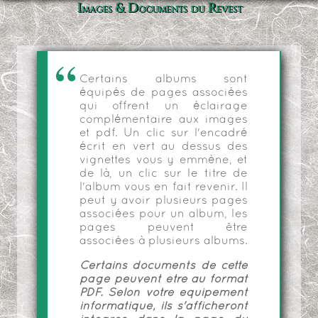
Images & Documents du Revest
Certains albums sont
équipés de pages associées
qui offrent un éclairage
complémentaire aux images
et pdf. Un clic sur l'encadré
écrit en vert au dessus des
vignettes vous y emmène, et
de là, un clic sur le titre de
l'album vous en fait revenir. Il
peut y avoir plusieurs pages
associées pour un album, les
pages peuvent être
associées à plusieurs albums.
Certains documents de cette
page peuvent être au format
PDF. Selon votre équipement
informatique, ils s'afficheront