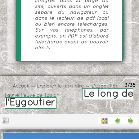
intégrés dans la page du
site, ouverts dans un onglet
séparé du navigateur ou
dans le lecteur de pdf local
ou bien encore téléchargés.
Sur vos téléphones, par
exemple, un PDF est d'abord
téléchargé avant de pouvoir
être lu.
3/35
Accueil
→
Explorer le territoire
→
L'Eygoutier,
Le long de
l'autre fleuve de Toulon
→
l'Eygoutier