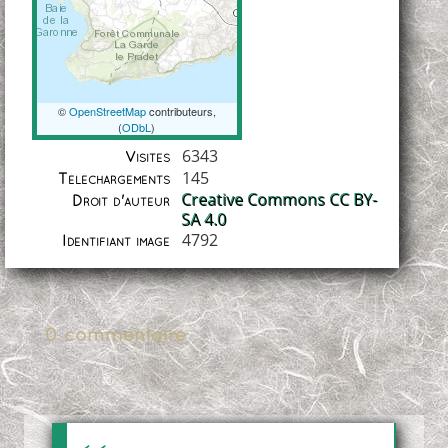
©
OpenStreetMap
contributeurs,
(
ODbL
)
Coordonnées
6343
Visites
145
Téléchargements
Creative Commons CC BY-
Droit d'auteur
SA 4.0
4792
Identifiant image
0 commentaire