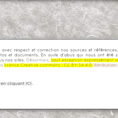
urs avec respect et correction nos sources et référenc
os et documents. En suite d'abus qui nous ont été s
us nos sites.
Désormais,
sauf exception expressément s
la
licence Creative commons :
CC BY-SA 4.0
Attributio
en cliquant ICI
.