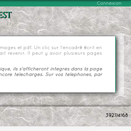
Connexion
est
ages et pdf. Un clic sur l'encadré écrit en
it revenir. Il peut y avoir plusieurs pages
ue, ils s'afficheront intégrés dans la page
ncore téléchargés. Sur vos téléphones, par
3927/4168