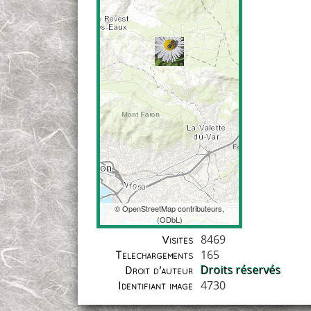
©
OpenStreetMap
contributeurs,
(
ODbL
)
Coordonnées
8469
Visites
165
Téléchargements
Droits réservés
Droit d'auteur
4730
Identifiant image