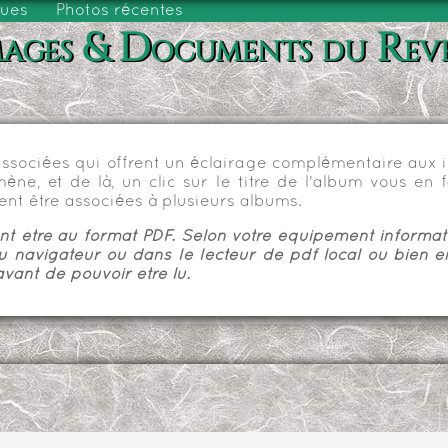
vues
Photos récentes
ages & Documents du Rev
sociées qui offrent un éclairage complémentaire aux im
e, et de là, un clic sur le titre de l'album vous en fa
nt être associées à plusieurs albums.
 être au format PDF. Selon votre équipement informatiq
u navigateur ou dans le lecteur de pdf local ou bien e
vant de pouvoir être lu.