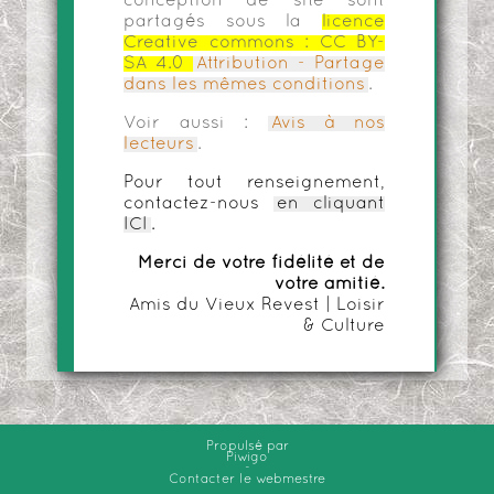
conception de site sont
partagés sous la
licence
Creative commons :
CC BY-
SA 4.0
Attribution - Partage
dans les mêmes conditions
.
Voir aussi :
Avis à nos
lecteurs
.
Pour tout renseignement,
contactez-nous
en cliquant
ICI
.
Merci de votre fidélité et de
votre amitié.
Amis du Vieux Revest | Loisir
& Culture
Propulsé par
Piwigo
-
Contacter le webmestre