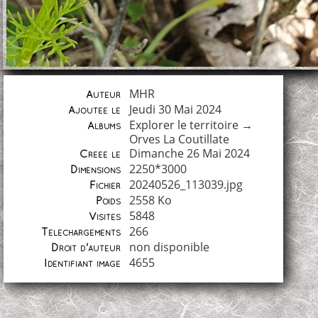
MHR
Auteur
Jeudi 30 Mai 2024
Ajoutée le
Explorer le territoire
→
Albums
Orves La Coutillate
Dimanche 26 Mai 2024
Créée le
2250*3000
Dimensions
20240526_113039.jpg
Fichier
2558 Ko
Poids
5848
Visites
266
Téléchargements
non disponible
Droit d'auteur
4655
Identifiant image