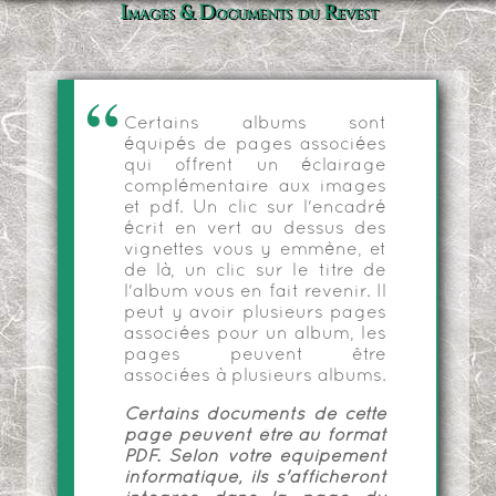
Images & Documents du Revest
Certains albums sont
équipés de pages associées
qui offrent un éclairage
complémentaire aux images
et pdf. Un clic sur l'encadré
écrit en vert au dessus des
vignettes vous y emmène, et
de là, un clic sur le titre de
l'album vous en fait revenir. Il
peut y avoir plusieurs pages
associées pour un album, les
pages peuvent être
associées à plusieurs albums.
Certains documents de cette
page peuvent être au format
PDF. Selon votre équipement
informatique, ils s'afficheront