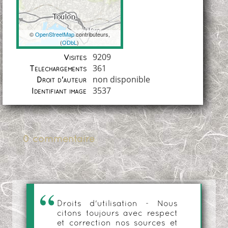
©
OpenStreetMap
contributeurs,
(
ODbL
)
Coordonnées
9209
Visites
361
Téléchargements
non disponible
Droit d'auteur
3537
Identifiant image
0 commentaire
Droits d'utilisation - Nous
citons toujours avec respect
et correction nos sources et