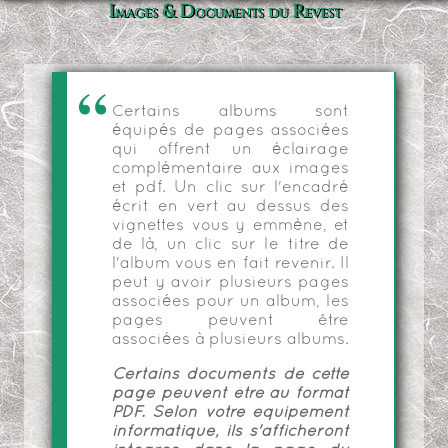
Images & Documents du Revest
Certains albums sont
équipés de pages associées
qui offrent un éclairage
complémentaire aux images
et pdf. Un clic sur l'encadré
écrit en vert au dessus des
vignettes vous y emmène, et
de là, un clic sur le titre de
l'album vous en fait revenir. Il
peut y avoir plusieurs pages
associées pour un album, les
pages peuvent être
associées à plusieurs albums.
Certains documents de cette
page peuvent être au format
PDF. Selon votre équipement
informatique, ils s'afficheront