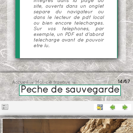
intégrés dans la page du
site, ouverts dans un onglet
séparé du navigateur ou
dans le lecteur de pdf local
ou bien encore téléchargés.
Sur vos téléphones, par
exemple, un PDF est d'abord
téléchargé avant de pouvoir
être lu.
14/67
Accueil
→
Mot-clé
travaux
→
Pêche de sauvegarde