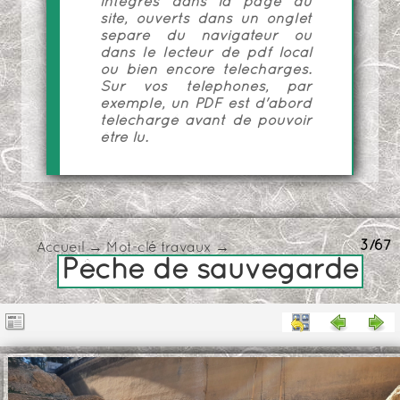
intégrés dans la page du
site, ouverts dans un onglet
séparé du navigateur ou
dans le lecteur de pdf local
ou bien encore téléchargés.
Sur vos téléphones, par
exemple, un PDF est d'abord
téléchargé avant de pouvoir
être lu.
3/67
Accueil
→
Mot-clé
travaux
→
Pêche de sauvegarde