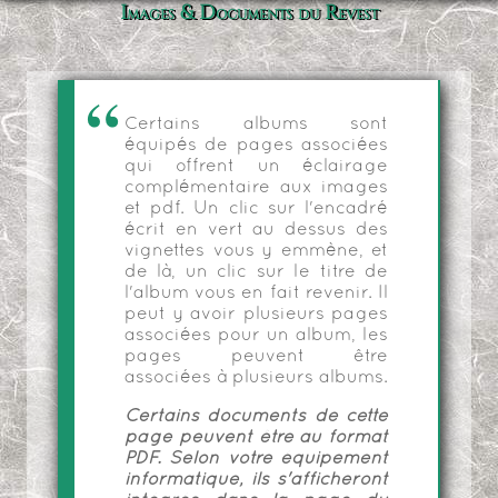
Images & Documents du Revest
Certains albums sont
équipés de pages associées
qui offrent un éclairage
complémentaire aux images
et pdf. Un clic sur l'encadré
écrit en vert au dessus des
vignettes vous y emmène, et
de là, un clic sur le titre de
l'album vous en fait revenir. Il
peut y avoir plusieurs pages
associées pour un album, les
pages peuvent être
associées à plusieurs albums.
Certains documents de cette
page peuvent être au format
PDF. Selon votre équipement
informatique, ils s'afficheront