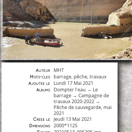
MHT
Auteur
barrage
,
pêche
,
travaux
Mots-clés
Lundi 17 Mai 2021
Ajoutée le
Dompter l'eau
→
Le
Albums
barrage
→
Campagne de
travaux 2020-2022
→
Pêche de sauvegarde, mai
2021
Jeudi 13 Mai 2021
Créée le
2000*1125
Dimensions
20210513_095305.jpg