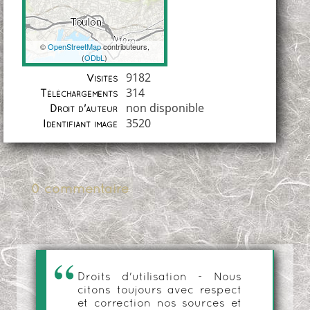
©
OpenStreetMap
contributeurs,
(
ODbL
)
Coordonnées
9182
Visites
314
Téléchargements
non disponible
Droit d'auteur
3520
Identifiant image
0 commentaire
Droits d'utilisation - Nous
citons toujours avec respect
et correction nos sources et