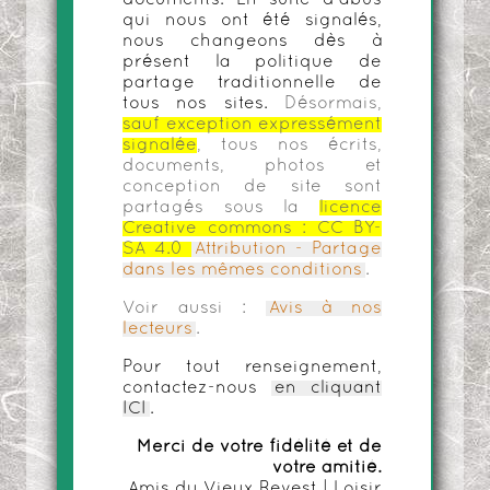
documents. En suite d'abus
qui nous ont été signalés,
nous changeons dès à
présent la politique de
partage traditionnelle de
tous nos sites.
Désormais,
sauf exception expressément
signalée
, tous nos écrits,
documents, photos et
conception de site sont
partagés sous la
licence
Creative commons :
CC BY-
SA 4.0
Attribution - Partage
dans les mêmes conditions
.
Voir aussi :
Avis à nos
lecteurs
.
Pour tout renseignement,
contactez-nous
en cliquant
ICI
.
Merci de votre fidélité et de
votre amitié.
Amis du Vieux Revest | Loisir