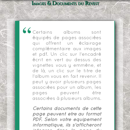
Images & Documents du Revest
Certains albums sont
équipés de pages associées
qui offrent un éclairage
complémentaire aux images
et pdf. Un clic sur l'encadré
écrit en vert au dessus des
vignettes vous y emmène, et
de là, un clic sur le titre de
l'album vous en fait revenir. Il
peut y avoir plusieurs pages
associées pour un album, les
pages peuvent être
associées à plusieurs albums.
Certains documents de cette
page peuvent être au format
PDF. Selon votre équipement
informatique, ils s'afficheront