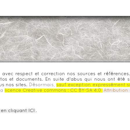
urs avec respect et correction nos sources et référenc
os et documents. En suite d'abus qui nous ont été s
us nos sites.
Désormais,
sauf exception expressément s
la
licence Creative commons :
CC BY-SA 4.0
Attributio
en cliquant ICI
.