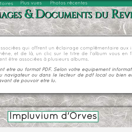
Plus vues
Photos récentes
toires
ages & Documents du Rev
sociées qui offrent un éclairage complémentaire aux im
e, et de là, un clic sur le titre de l'album vous en fa
nt être associées à plusieurs albums.
 être au format PDF. Selon votre équipement informatiq
u navigateur ou dans le lecteur de pdf local ou bien e
vant de pouvoir être lu.
Impluvium d'Orves