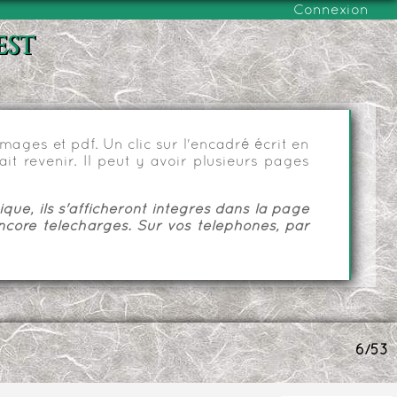
Connexion
est
ages et pdf. Un clic sur l'encadré écrit en
it revenir. Il peut y avoir plusieurs pages
ue, ils s'afficheront intégrés dans la page
ncore téléchargés. Sur vos téléphones, par
6/53