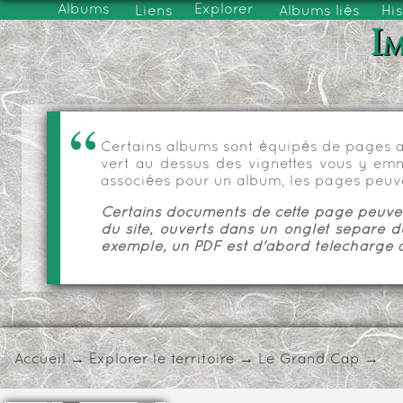
Albums
Explorer
Liens
Albums liés
His
Im
Certains albums sont équipés de pages as
vert au dessus des vignettes vous y emmèn
associées pour un album, les pages peuve
Certains documents de cette page peuvent
du site, ouverts dans un onglet séparé d
exemple, un PDF est d'abord téléchargé a
Accueil
→
Explorer le territoire
→
Le Grand Cap
→