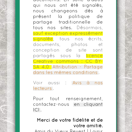
qui nous ont été signalés,
nous changeons dès à
présent la politique de
partage traditionnelle de
tous nos sites.
Désormais,
sauf exception expressément
signalée
, tous nos écrits,
documents, photos et
conception de site sont
partagés sous la
licence
Creative commons :
CC BY-
SA 4.0
Attribution - Partage
dans les mêmes conditions
.
Voir aussi :
Avis à nos
lecteurs
.
Pour tout renseignement,
contactez-nous
en cliquant
ICI
.
Merci de votre fidélité et de
votre amitié.
Amis du Vieux Revest | Loisir