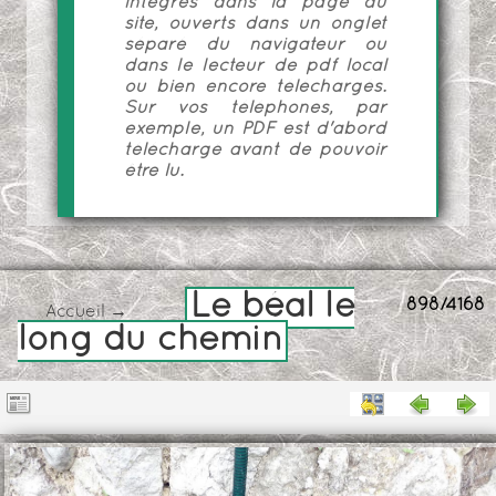
intégrés dans la page du
site, ouverts dans un onglet
séparé du navigateur ou
dans le lecteur de pdf local
ou bien encore téléchargés.
Sur vos téléphones, par
exemple, un PDF est d'abord
téléchargé avant de pouvoir
être lu.
Le béal le
898/4168
Accueil
→
long du chemin