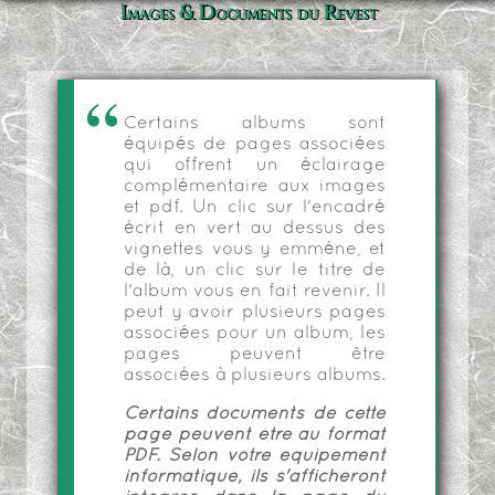
Images & Documents du Revest
Certains albums sont
équipés de pages associées
qui offrent un éclairage
complémentaire aux images
et pdf. Un clic sur l'encadré
écrit en vert au dessus des
vignettes vous y emmène, et
de là, un clic sur le titre de
l'album vous en fait revenir. Il
peut y avoir plusieurs pages
associées pour un album, les
pages peuvent être
associées à plusieurs albums.
Certains documents de cette
page peuvent être au format
PDF. Selon votre équipement
informatique, ils s'afficheront