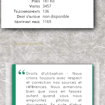
181 Ko
Poids
3457
Visites
136
Téléchargements
non disponible
Droit d'auteur
1169
Identifiant image
0 commentaire
Droits d'utilisation - Nous
citons toujours avec respect
et correction nos sources et
références. Nous aimerions
bien que vous en fassiez
autant quand vous nous
empruntez photos et
documents. En suite d'abus