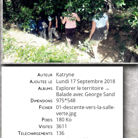
Katryne
Auteur
Lundi 17 Septembre 2018
Ajoutée le
Explorer le territoire
→
Albums
Balade avec George Sand
975*548
Dimensions
01-descente-vers-la-salle-
Fichier
verte.jpg
180 Ko
Poids
3611
Visites
136
Téléchargements