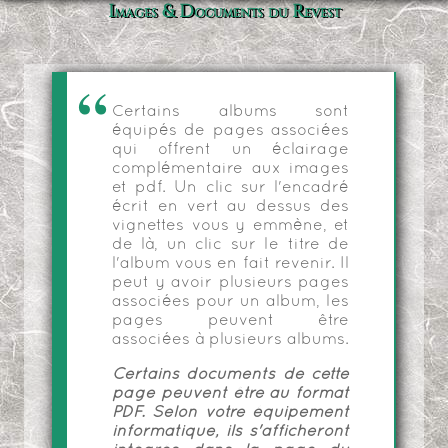
Images & Documents du Revest
Certains albums sont
équipés de pages associées
qui offrent un éclairage
complémentaire aux images
et pdf. Un clic sur l'encadré
écrit en vert au dessus des
vignettes vous y emmène, et
de là, un clic sur le titre de
l'album vous en fait revenir. Il
peut y avoir plusieurs pages
associées pour un album, les
pages peuvent être
associées à plusieurs albums.
Certains documents de cette
page peuvent être au format
PDF. Selon votre équipement
informatique, ils s'afficheront